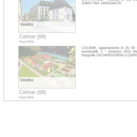
109017 Ref: 34093244278
Vendita
Colmar (68)
Haut-Rhin
COLMAR, appartamento di 25, 00 mq 
ammissibili, 1 ° trimestre 2012
fotografie (réf.34093153094) a [100
Vendita
Colmar (68)
Haut-Rhin