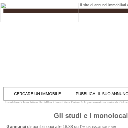
Il sito di annunci immobiliari
CERCARE UN IMMOBILE
PUBBLICHI IL SUO ANNUN
Immobiliare
>
Immobiliare Haut-Rhin
>
Immobiliare Colmar
>
Appartamento monolocale Colma
Gli studi e i monolocal
0 annunci
disponibili oggi alle 18:38 su
D
MAISONS-ALSACE
.COM