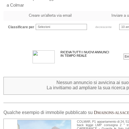
a Colmar
Creare un'allerta via email
Inviare a 
Classificare per
Selezioni
10 an
decrescente
RICEVA TUTTI I NUOVI ANNUNCI
IN TEMPO REALE
Nessun annuncio si avvicina ai suoi c
La invitiamo ad ampliare la sua ricerca pe
Qualche esempio di immobile pubblicato su
D
MAISONS-ALSAC
COLMAR, P1 appartamento di 24, 51 mq
back legge LMP consegna 2 ° tri
CAPIFRANCE - Guarda le foto (réf