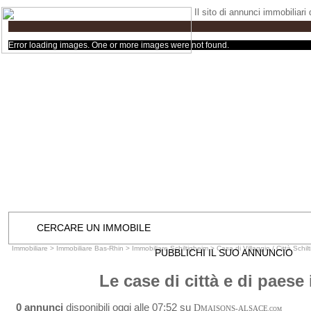
Il sito di annunci immobiliari
Error loading images. One or more images were not found.
CERCARE UN IMMOBILE
Immobiliare
>
Immobiliare Bas-Rhin
>
Immobiliare Schiltigheim
>
Casa di Villaggio / Città Schil
PUBBLICHI IL SUO ANNUNCIO
Le case di città e di paese
0 annunci
disponibili oggi alle 07:52 su
D
MAISONS-ALSACE
.COM