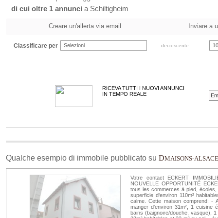
di cui oltre 1 annunci
a Schiltigheim
Creare un'allerta via email
Inviare a 
Classificare per
Selezioni
10
decrescente
RICEVA TUTTI I NUOVI ANNUNCI
IN TEMPO REALE
Qualche esempio di immobile pubblicato su
D
MAISONS-ALSAC
Votre contact ECKERT IMMOBILIE
NOUVELLE OPPORTUNITÉ ECKERT
tous les commerces à pied, écoles, .
superficie d'environ 110m² habitabl
calme. Cette maison comprend: - A
manger d'environ 31m², 1 cuisine é
bains (baignoire/douche, vasque), 