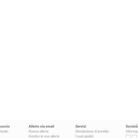
nuncio
Allerte via email
Servizi
Società
rivato
Nuova allerta
Simulazione di prestito
Informaz
Gestire le sue allerte
I suoi giudizi