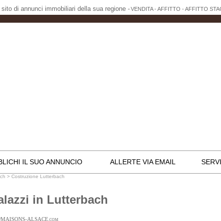
l sito di annunci immobiliari della sua regione -
VENDITA - AFFITTO - AFFITTO ST
LICHI IL SUO ANNUNCIO
ALLERTE VIA EMAIL
SERVI
ach
>
Costruzione Lutterbach
alazzi in Lutterbach
D
MAISONS-ALSACE
.COM