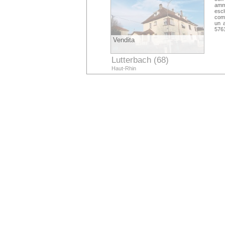
amm
escl
com
un a
576
Vendita
Lutterbach (68)
Haut-Rhin