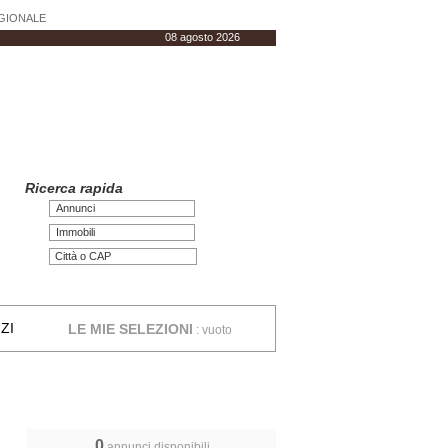
AGIONALE
08 agosto 2026
Ricerca rapida
Annunci
Immobili
ZI
LE MIE SELEZIONI
:
vuoto
0
annunci disponibili,