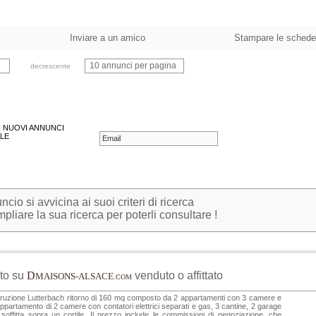
Inviare a un amico
Stampare le schede
10 annunci per pagina
decrescente
 I NUOVI ANNUNCI
LE
io si avvicina ai suoi criteri di ricerca
pliare la sua ricerca per poterli consultare !
to su
D
venduto o affittato
MAISONS-ALSACE
.COM
ruzione Lutterbach ritorno di 160 mq composto da 2 appartamenti con 3 camere e
ppartamento di 2 camere con contatori elettrici separati e gas, 3 cantine, 2 garage
soffitta sopra un cortile. Il prezzo include le commissioni di negoziazione, che