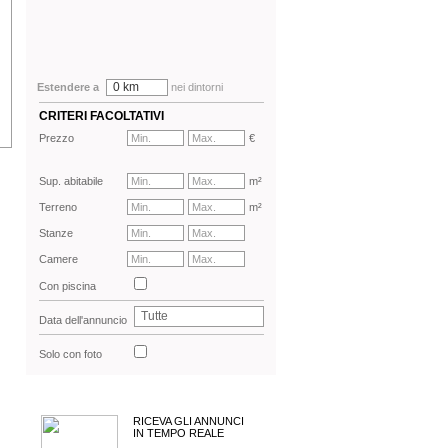
0 km
Estendere a
nei dintorni
CRITERI FACOLTATIVI
Prezzo
€
Sup. abitabile
m²
Terreno
m²
Stanze
Camere
Con piscina
Tutte
Data dell'annuncio
Solo con foto
RICEVA GLI ANNUNCI
IN TEMPO REALE