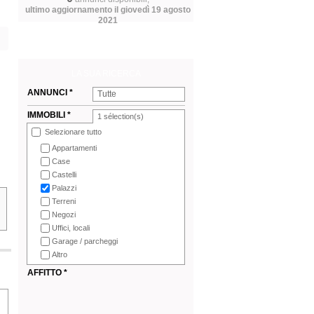
ultimo aggiornamento il giovedì 19 agosto
2021
LA SUA RICERCA
ANNUNCI *
Tutte
IMMOBILI *
1
sélection(s)
Selezionare tutto
Appartamenti
Case
Castelli
Palazzi
Terreni
Negozi
Uffici, locali
Garage / parcheggi
Altro
AFFITTO *