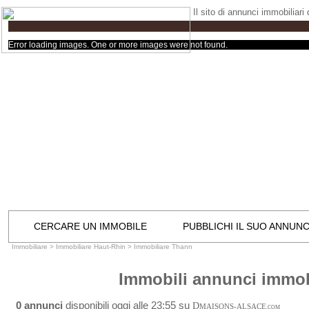
Il sito di annunci immobiliari
Error loading images. One or more images were not found.
CERCARE UN IMMOBILE
PUBBLICHI IL SUO ANNUN
Immobiliare
>
Immobiliare Haut-Rhin
>
Immobiliare Thann
Immobili annunci immob
0 annunci
disponibili oggi alle 23:55 su
D
MAISONS-ALSACE
.COM