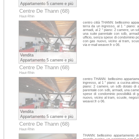
Appartamento 5 camere e più
Centre De Thann (68)
Haut-Rhin
centro città THANN: bellissimo appa
terra da un ingresso, al 1 ° piano: 
armadi, al 2 ° piano: 2 camere, un sd
una suite parentale con sdb, armad
ufficio, senza spese di condominio poss
con gas nuovo, vicino al tram, scuol
via e-mail weaver.fr o 06.
Vendita
Appartamento 5 camere e più
Centre De Thann (68)
Haut-Rhin
centro THANN: bellissimo appartame
ingresso, al 1 ° piano: a cucina attr
piano: 2 camere, un sdb dotato di 
parentale con sdb, armadi, una camera
spese di condominio possibilità di g
nuovo, vicino al tram, scuole, negozi
weaver.fr o 06.
Vendita
Appartamento 5 camere e più
Centre De Thann (68)
Haut-Rhin
THANN: bellissimo appartamento di