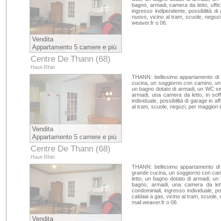
bagno, armadi, camera da letto, uff
ingresso indipendente, possibilità di
nuovo, vicino al tram, scuole, negozi
weaver.fr o 06.
Vendita
Appartamento 5 camere e più
Centre De Thann (68)
Haut-Rhin
THANN: bellissimo appartamento di 
cucina, un soggiorno con camino, un c
un bagno dotato di armadi, un WC sep
armadi, una camera da letto, in soff
individuale, possibilità di garage in a
al tram, scuole, negozi, per maggiori 
Vendita
Appartamento 5 camere e più
Centre De Thann (68)
Haut-Rhin
THANN: bellissimo appartamento di
grande cucina, un soggiorno con camin
letto, un bagno dotato di armadi, u
bagno, armadi, una camera da letto
condominiali, ingresso individuale, pos
caldaia a gas, vicino al tram, scuole, n
mail weaver.fr o 06.
Vendita