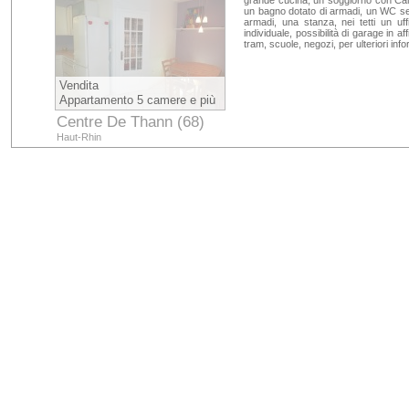
grande cucina, un soggiorno con Cam
un bagno dotato di armadi, un WC sep
armadi, una stanza, nei tetti un u
individuale, possibilità di garage in af
tram, scuole, negozi, per ulteriori inf
Vendita
Appartamento 5 camere e più
Centre De Thann (68)
Haut-Rhin