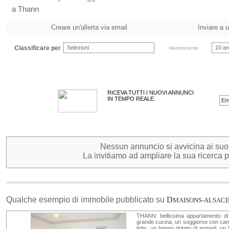
a Thann
Creare un'allerta via email
Inviare a 
Classificare per
Selezioni
10 an
decrescente
RICEVA TUTTI I NUOVI ANNUNCI
IN TEMPO REALE
Nessun annuncio si avvicina ai suoi c
La invitiamo ad ampliare la sua ricerca pe
Qualche esempio di immobile pubblicato su
D
MAISONS-ALSAC
THANN: bellissima appartamento di
grande cucina, un soggiorno con camin
letto, un bagno dotato di armadi, un